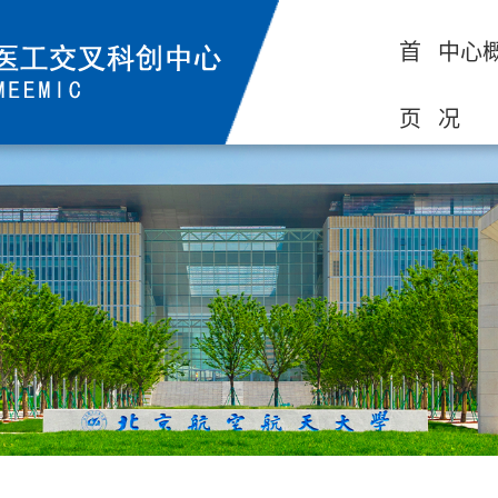
首
中心
页
况