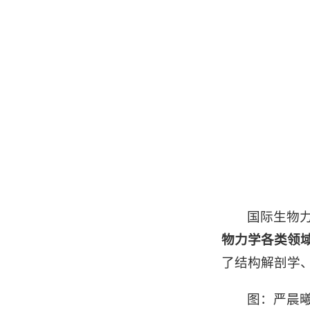
国际生物力
物力学各类领
了结构解剖学
图：严晨