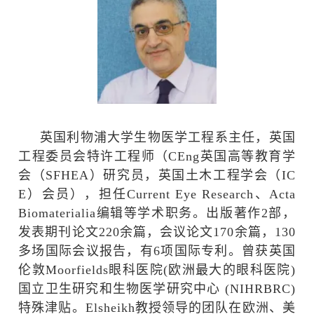
英国利物浦大学生物医学工程系主任，英国
工程委员会特许工程师（
CEng
英国高等教育学
会（
SFHEA
）研究员，英国土木工程学会（
IC
E
）会员），担任
Current Eye Research
、
Acta
Biomaterialia
编辑等学术职务。出版著作
2
部，
发表期刊论文
220
余篇，会议论文
170
余篇，
130
多场国际会议报告，有
6
项国际专利。曾获英国
伦敦
Moorfields
眼科医院
(
欧洲最大的眼科医院
)
国立卫生研究和生物医学研究中心
(NIHRBRC)
特殊津贴。
Elsheikh
教授领导的团队在欧洲、美