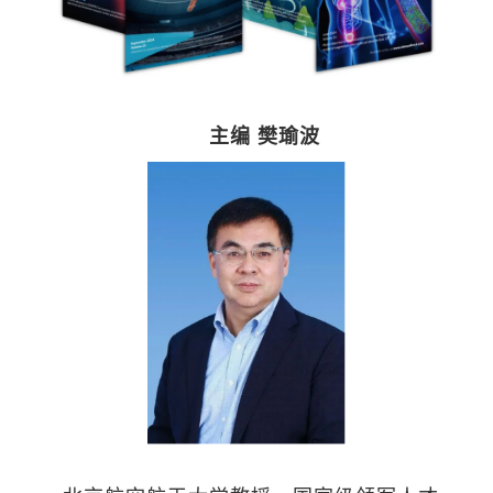
主编
樊瑜波