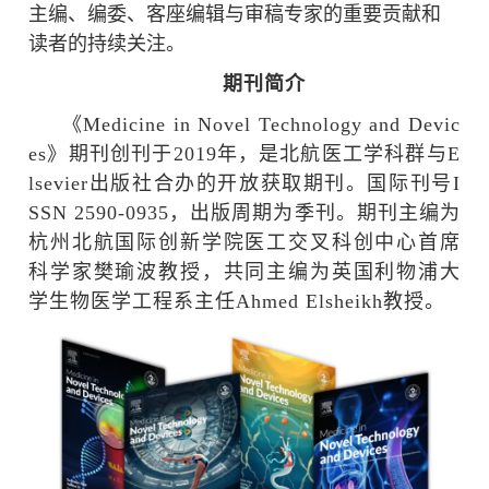
主编、编委、客座编辑与审稿专家的重要贡献和
读者的持续关注。
期刊简介
《
Medicine in Novel Technology and Devic
es
》期刊创刊于
2019
年，是北航医工学科群与
E
lsevier
出版社合办的开放获取期刊。国际刊号
I
SSN 2590-0935
，出版周期为季刊。期刊主编为
杭州北航国际创新学院医工交叉科创中心首席
科学家樊瑜波教授，共同主编为英国利物浦大
学生物医学工程系主任
Ahmed Elsheikh
教授。