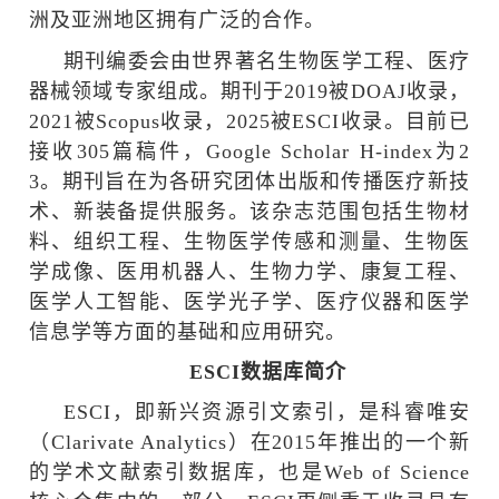
洲及亚洲地区拥有广泛的合作。
期刊编委会由世界著名生物医学工程、医疗
器械领域专家组成。期刊于
2019
被
DOAJ
收录，
2021
被
Scopus
收录，
2025
被
ESCI
收录。目前已
接收
305
篇稿件，
Google Scholar H-index
为
2
3
。期刊旨在为各研究团体出版和传播医疗新技
术、新装备提供服务。该杂志范围包括生物材
料、组织工程、生物医学传感和测量、生物医
学成像、医用机器人、生物力学、康复工程、
医学人工智能、医学光子学、医疗仪器和医学
信息学等方面的基础和应用研究。
ESCI数据库简介
ESCI
，即新兴资源引文索引，是科睿唯安
（
Clarivate Analytics
）在
2015
年推出的一个新
的学术文献索引数据库，也是
Web of Science