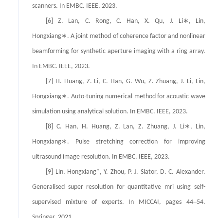
scanners. In EMBC. IEEE, 2023.
∗
[6] Z. Lan, C. Rong, C. Han, X. Qu, J. Li
, Lin,
∗
Hongxiang
. A joint method of coherence factor and nonlinear
beamforming for synthetic aperture imaging with a ring array.
In EMBC. IEEE, 2023.
[7] H. Huang, Z. Li, C. Han, G. Wu, Z. Zhuang, J. Li, Lin,
∗
Hongxiang
. Auto-tuning numerical method for acoustic wave
simulation using analytical solution. In EMBC. IEEE, 2023.
∗
[8] C. Han, H. Huang, Z. Lan, Z. Zhuang, J. Li
, Lin,
∗
Hongxiang
. Pulse stretching correction for improving
ultrasound image resolution. In EMBC. IEEE, 2023.
[9] Lin, Hongxiang*, Y. Zhou, P. J. Slator, D. C. Alexander.
Generalised super resolution for quantitative mri using self-
–
supervised mixture of experts. In MICCAI, pages 44
54.
Springer, 2021.