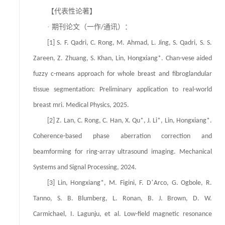
【代表性论著】
· 期刊论文（一作
通讯）：
/
[1] S. F. Qadri, C. Rong, M. Ahmad, L. Jing, S. Qadri, S. S.
Zareen, Z. Zhuang, S. Khan, Lin, Hongxiang*. Chan-vese aided
fuzzy c-means approach for whole breast and fibroglandular
tissue segmentation: Preliminary application to real-world
breast mri. Medical Physics, 2025.
[2] Z. Lan, C. Rong, C. Han, X. Qu*, J. Li*, Lin, Hongxiang*.
Coherence-based phase aberration correction and
beamforming for ring-array ultrasound imaging. Mechanical
Systems and Signal Processing, 2024.
’
[3] Lin, Hongxiang*, M. Figini, F. D
Arco, G. Ogbole, R.
Tanno, S. B. Blumberg, L. Ronan, B. J. Brown, D. W.
Carmichael, I. Lagunju, et al. Low-field magnetic resonance