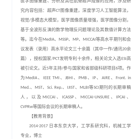
医学图像重建、分析及其在肌骨超声成像的应用，涉及研
究内容包括：超声
图像重建，深度学习人工智能算法，
CT
视觉
多模态大模型，医学图像质量增强，医学图像分割，
/
基于全波形反演的数学物理反问题理论及其数值计算方法
等。迄今在
、
、
、
等高水平期刊和会
MedIA
MSSP
MP
MICCAI
议发表（录用）高水平论文三十余篇（其中一作
通讯
余
/
20
篇），授权国家
发明专利十余件，相关论文入选
高
/PCT
ESI
被引论文。近
年主持
参与国家和省部级科研项目
项。作
5
/
6
为
、
、
、
、
、
、
MedIA
IEEE TMI
JBHI
PMB
IP
AIRE
Front. in
、
、
、
、
等
期刊的长期审稿
Med.
MST
Sci. Rep.
IJIST
MLBI
SCI
人，以及
、
、
、
、
MICCAI
ICASSP
MICCAI-UNSURE
IPCAI
等国际会议的长期审稿人。
CVPRw
【教育背景】
日本东京大学，工学系研究科，机械工学
2014-2017
专业，博士