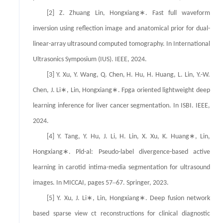
∗
[2] Z. Zhuang Lin, Hongxiang
. Fast full waveform
inversion using reflection image and anatomical prior for dual-
linear-array ultrasound computed tomography. In International
Ultrasonics Symposium (IUS). IEEE, 2024.
[3] Y. Xu, Y. Wang, Q. Chen, H. Hu, H. Huang, L. Lin, Y.-W.
∗
∗
Chen, J. Li
, Lin, Hongxiang
. Fpga oriented lightweight deep
learning inference for liver cancer segmentation. In ISBI. IEEE,
2024.
∗
[4] Y. Tang, Y. Hu, J. Li, H. Lin, X. Xu, K. Huang
, Lin,
∗
Hongxiang
. Pld-al: Pseudo-label divergence-based active
learning in carotid intima-media segmentation for ultrasound
–
images. In MICCAI, pages 57
67. Springer, 2023.
∗
∗
[5] Y. Xu, J. Li
, Lin, Hongxiang
. Deep fusion network
based sparse view ct reconstructions for clinical diagnostic