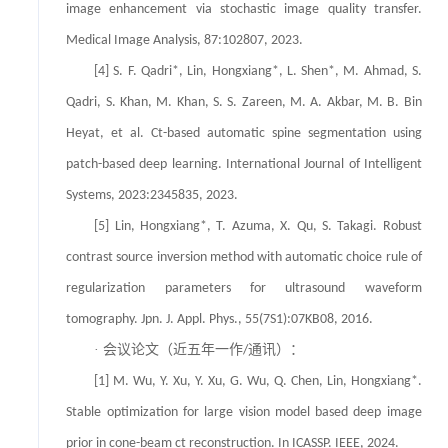
image enhancement via stochastic image quality transfer.
Medical Image Analysis, 87:102807, 2023.
[4] S. F. Qadri*, Lin, Hongxiang*, L. Shen*, M. Ahmad, S.
Qadri, S. Khan, M. Khan, S. S. Zareen, M. A. Akbar, M. B. Bin
Heyat, et al. Ct-based automatic spine segmentation using
patch-based deep learning. International Journal of Intelligent
Systems, 2023:2345835, 2023.
[5] Lin, Hongxiang*, T. Azuma, X. Qu, S. Takagi. Robust
contrast source inversion method with automatic choice rule of
regularization parameters for ultrasound waveform
tomography. Jpn. J. Appl. Phys., 55(7S1):07KB08, 2016.
· 会议论文（近五年一作
通讯）：
/
[1] M. Wu, Y. Xu, Y. Xu, G. Wu, Q. Chen, Lin, Hongxiang*.
Stable optimization for large vision model based deep image
prior in cone-beam ct reconstruction. In ICASSP. IEEE, 2024.