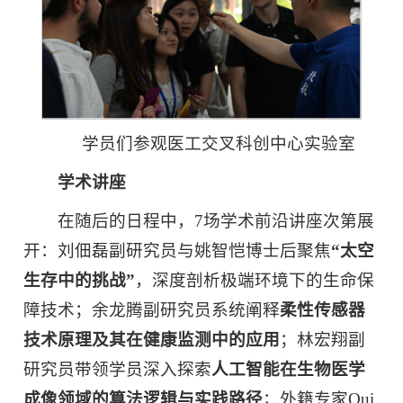
学员们参观医工交叉科创中心实验室
学术讲座
在随后的日程中，7场学术前沿讲座次第展
开：刘佃磊副研究员与姚智恺博士后聚焦
“
太空
生存中的挑战
”
，深度剖析极端环境下的生命保
障技术；余龙腾副研究员系统阐释
柔性传感器
技术原理及其在健康监测中的应用
；林宏翔副
研究员带领学员深入探索
人工智能在生物医学
成像领域的算法逻辑与实践路径
；外籍专家Qui