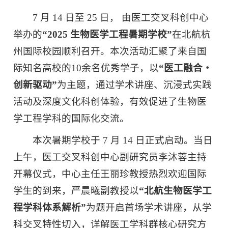
7 月 14 日至 25 日， 由医工交叉科创中心
举办的
“
2025 生物医学工程暑期学校
”
在北航杭
州国际校园顺利召开。本次活动汇聚了来自国
际知名高校的10余名优秀学子，以
“
医工融合
・
创新驱动
”
为主题，通过学术讲座、沉浸式实践
活动及深度文化科创体验，有效促进了生物医
学工程学科的国际化交流。
本次暑期学校于 7 月 14 日正式启动。当日
上午，医工交叉科创中心副研究员李沐蓉主持
开幕仪式，中心主任王丽珍教授热烈欢迎国际
学生的到来，严晨曦副教授以
“
北航生物医学工
程学科体系解析
”
为题开启首场学术讲座，从学
科交叉特性切入，详解医工学科群核心研究方