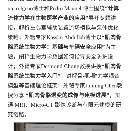
ntero lgeño博士和Pedro Manuel 博士围绕
“
计算
流体力学在生物医学产业的应用
”
展开专题讲
授，解析左心室辅助装置流场模拟与泵体优化
策略；外籍专家Kassim Abdullah博士以
“
肌肉骨
骼系统生物力学：基础与车辆安全应用
”
为主
题，阐释生物力学数据如何指导安全防护设
计；外籍专家Desmond Chong教授讲授
“
肌肉骨
骼系统生物力学入门
”
，讲解骨-肌-腱力学耦合
模型等基础理论框架；外籍专家Junning Chen教
授分享
“
肌肉骨骼退变的成像与建模进展
”
，贯
通 MRI、Micro-CT 影像诊断与有限元建模的研
究链路。