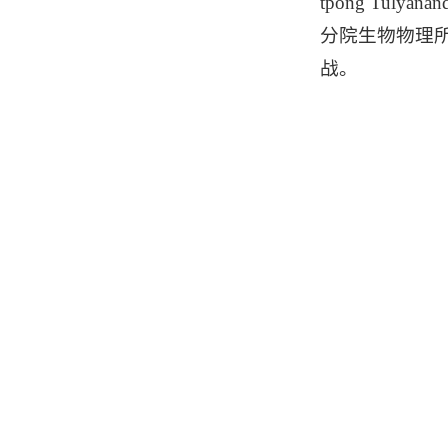
tpong T
分院生物物理所
战。