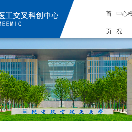
首
中心
页
况