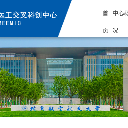
首
中心
页
况