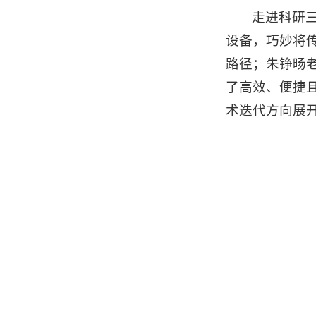
走进科研三
设备，巧妙将
路径；朱铮旸
了高效、便捷
术迭代方向展