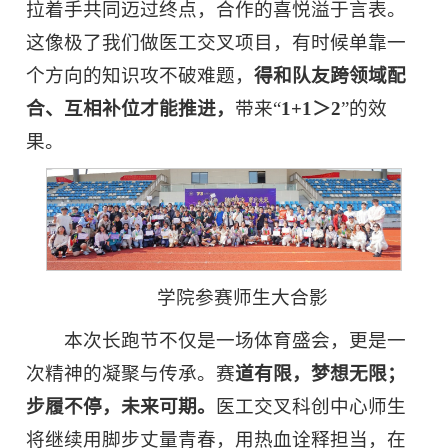
拉着手共同迈过终点，合作的喜悦溢于言表。
这像极了我们做医工交叉项目，有时候单靠一
个方向的知识攻不破难题，
得和队友跨领域配
合、互相补位才能推进，
带来“
1+1
＞2
”的效
果。
学院参赛师生大合影
本次长跑节不仅是一场体育盛会，更是一
次精神的凝聚与传承。赛
道有限，梦想无限；
步履不停，未来可期。
医工交叉科创中心师生
将继续用脚步丈量青春，用热血诠释担当，在