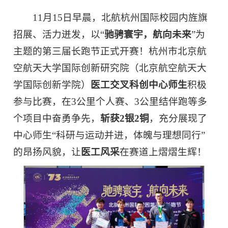
11月15日早晨，北航杭州国际校园内旌旗
招展、活力迸发，以“
驰骋寰宇，航向未来
”为
主题的第三届长跑节正式开赛！杭州市北京航
空航天大学国际创新研究院（北京航空航天大
学国际创新学院）
医工交叉科创中心师生
积极
参与比赛，在3公里个人赛、3公里结伴跑等多
个项目中奋勇争先，
斩获
2
银2
铜
，充分展现了
中心师生“科研与运动并进，体魄与理想同行”
的昂扬风貌，让
医工风采
在赛道上熠熠生辉！