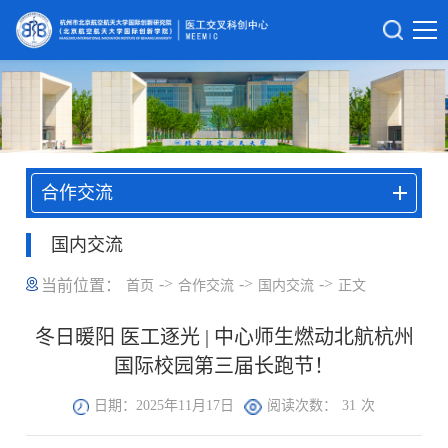
合作交流
国内交流
->
->
->
当前位置：
首页
合作交流
国内交流
正文
冬日暖阳 医工逐光 | 中心师生燃动北航杭州
国际校园第三届长跑节！
日期：2025年11月17日
阅读次数：
31
次